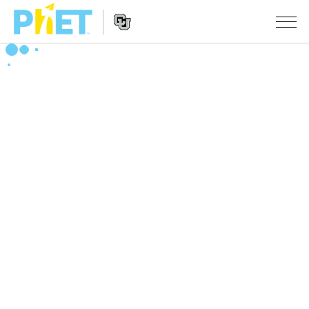
PhET
웹
사
웹
시뮬레이션
이
사
트
이
모든 심(Sims)
STUDIO
검
트
색
탐
About Studio
수업
물리학
색
Customizable Sims
수학 및 통계학
활동 검색
연구
Start a Free Trial
화학
당신의 활동을 공유하세요.
시도/주도권
Purchase a License
지구 및 우주
활동 기여 지침
포용적 디자인
로그인/등록
생물학
가상 워크숍
PhET 글로벌
로그인/등록
번역된 시뮬레이션
Professional Learning with PhET
Data Fluency