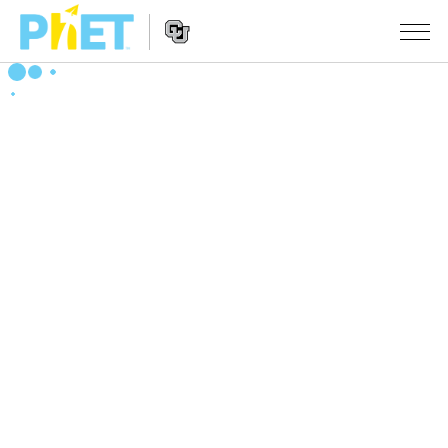
PhET
웹
사
웹
시뮬레이션
이
사
트
이
모든 심(Sims)
STUDIO
검
트
색
탐
About Studio
수업
물리학
색
Customizable Sims
수학 및 통계학
활동 검색
연구
Start a Free Trial
화학
당신의 활동을 공유하세요.
시도/주도권
Purchase a License
지구 및 우주
활동 기여 지침
포용적 디자인
로그인/등록
생물학
가상 워크숍
PhET 글로벌
로그인/등록
번역된 시뮬레이션
Professional Learning with PhET
Data Fluency