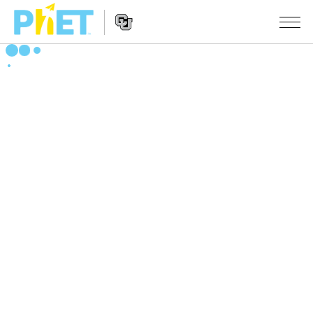
PhET
웹
사
웹
시뮬레이션
이
사
트
이
모든 심(Sims)
STUDIO
검
트
색
탐
About Studio
수업
물리학
색
Customizable Sims
수학 및 통계학
활동 검색
연구
Start a Free Trial
화학
당신의 활동을 공유하세요.
시도/주도권
Purchase a License
지구 및 우주
활동 기여 지침
포용적 디자인
로그인/등록
생물학
가상 워크숍
PhET 글로벌
로그인/등록
번역된 시뮬레이션
Professional Learning with PhET
Data Fluency