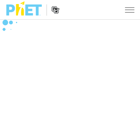
PhET
웹
사
웹
시뮬레이션
이
사
트
이
모든 심(Sims)
STUDIO
검
트
색
탐
About Studio
수업
물리학
색
Customizable Sims
수학 및 통계학
활동 검색
연구
Start a Free Trial
화학
당신의 활동을 공유하세요.
시도/주도권
Purchase a License
지구 및 우주
활동 기여 지침
포용적 디자인
로그인/등록
생물학
가상 워크숍
PhET 글로벌
로그인/등록
번역된 시뮬레이션
Professional Learning with PhET
Data Fluency