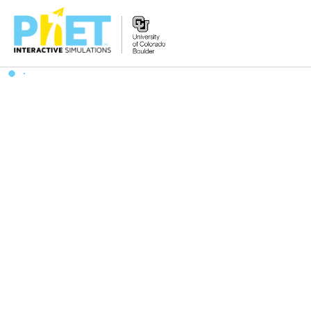
PhET
웹
사
이
트
검
색