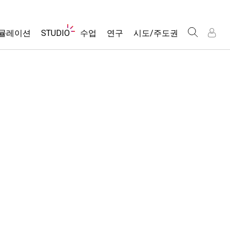
웹
뮬레이션
STUDIO
수업
연구
시도/주도권
사
이
트
About Studio
모든 심(Sims)
활동 검색
포용적 디자인
인
인
탐
Customizable Sims
당신의 활동을 공유하세요.
PhET 글로벌
색
물리학
Start a Free Trial
활동 기여 지침
Data Fluency
수학 및 통계학
Purchase a License
STEM Ed의 DEIB
가상 워크숍
화학
SceneryStack OSE
Professional Learning with PhET
지구 및 우주
Impact Report
Teaching with PhET
생물학
번역된 시뮬레이션
Customizable Sims