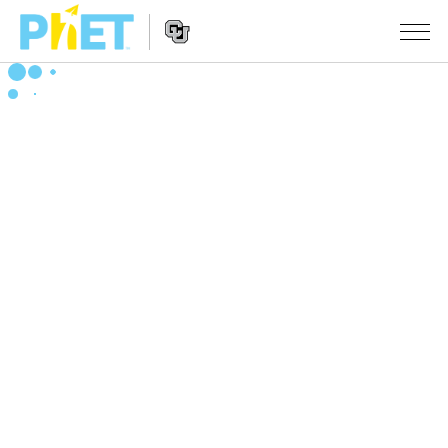
PhET
웹
사
웹
시뮬레이션
이
사
트
이
모든 심(Sims)
STUDIO
검
트
색
탐
About Studio
수업
물리학
색
Customizable Sims
수학 및 통계학
활동 검색
연구
Start a Free Trial
화학
당신의 활동을 공유하세요.
시도/주도권
Purchase a License
지구 및 우주
활동 기여 지침
포용적 디자인
로그인/등록
생물학
가상 워크숍
PhET 글로벌
로그인/등록
번역된 시뮬레이션
Professional Learning with PhET
Data Fluency