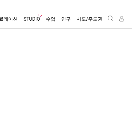
웹
뮬레이션
STUDIO
수업
연구
시도/주도권
사
이
트
About Studio
모든 심(Sims)
활동 검색
포용적 디자인
인
인
탐
Customizable Sims
당신의 활동을 공유하세요.
PhET 글로벌
색
물리학
Start a Free Trial
활동 기여 지침
Data Fluency
수학 및 통계학
Purchase a License
STEM Ed의 DEIB
가상 워크숍
화학
SceneryStack OSE
Professional Learning with PhET
지구 및 우주
Impact Report
Teaching with PhET
생물학
번역된 시뮬레이션
Customizable Sims