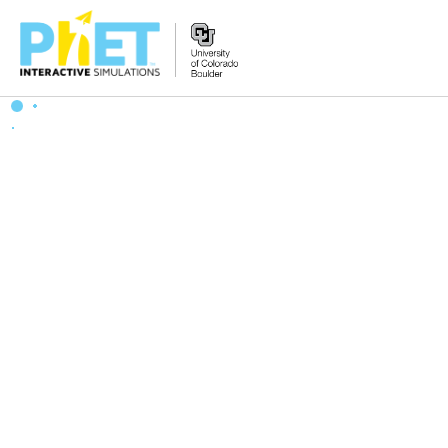
PhET
웹
사
이
트
검
색