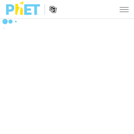
PhET
웹
사
웹
시뮬레이션
이
사
트
이
모든 심(Sims)
STUDIO
검
트
색
탐
About Studio
수업
물리학
색
Customizable Sims
수학 및 통계학
활동 검색
연구
Start a Free Trial
화학
당신의 활동을 공유하세요.
시도/주도권
Purchase a License
지구 및 우주
활동 기여 지침
포용적 디자인
로그인/등록
생물학
가상 워크숍
PhET 글로벌
로그인/등록
번역된 시뮬레이션
Professional Learning with PhET
Data Fluency