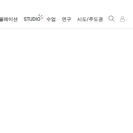
웹
뮬레이션
STUDIO
수업
연구
시도/주도권
사
이
트
About Studio
모든 심(Sims)
활동 검색
포용적 디자인
인
인
탐
Customizable Sims
당신의 활동을 공유하세요.
PhET 글로벌
색
물리학
Start a Free Trial
활동 기여 지침
Data Fluency
수학 및 통계학
Purchase a License
STEM Ed의 DEIB
가상 워크숍
화학
SceneryStack OSE
Professional Learning with PhET
지구 및 우주
Impact Report
Teaching with PhET
생물학
번역된 시뮬레이션
Customizable Sims