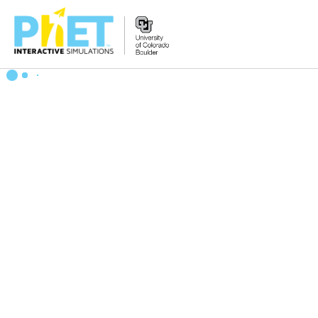
PhET
웹
사
이
트
검
색