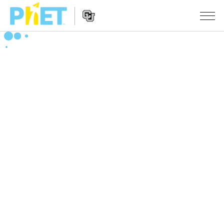
PhET
웹
사
웹
시뮬레이션
이
사
트
이
모든 심(Sims)
STUDIO
검
트
색
탐
About Studio
수업
물리학
색
Customizable Sims
수학 및 통계학
활동 검색
연구
Start a Free Trial
화학
당신의 활동을 공유하세요.
시도/주도권
Purchase a License
지구 및 우주
활동 기여 지침
포용적 디자인
로그인/등록
생물학
가상 워크숍
PhET 글로벌
로그인/등록
번역된 시뮬레이션
Professional Learning with PhET
Data Fluency