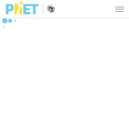
PhET
웹
사
웹
시뮬레이션
이
사
트
이
모든 심(Sims)
STUDIO
검
트
색
탐
About Studio
수업
물리학
색
Customizable Sims
수학 및 통계학
활동 검색
연구
Start a Free Trial
화학
당신의 활동을 공유하세요.
시도/주도권
Purchase a License
지구 및 우주
활동 기여 지침
포용적 디자인
로그인/등록
생물학
가상 워크숍
PhET 글로벌
로그인/등록
번역된 시뮬레이션
Professional Learning with PhET
Data Fluency