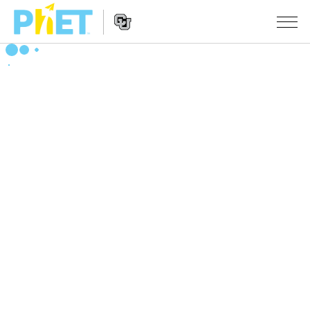
PhET
웹
사
웹
시뮬레이션
이
사
트
이
모든 심(Sims)
STUDIO
검
트
색
탐
About Studio
수업
물리학
색
Customizable Sims
수학 및 통계학
활동 검색
연구
Start a Free Trial
화학
당신의 활동을 공유하세요.
시도/주도권
Purchase a License
지구 및 우주
활동 기여 지침
포용적 디자인
로그인/등록
생물학
가상 워크숍
PhET 글로벌
로그인/등록
번역된 시뮬레이션
Professional Learning with PhET
Data Fluency