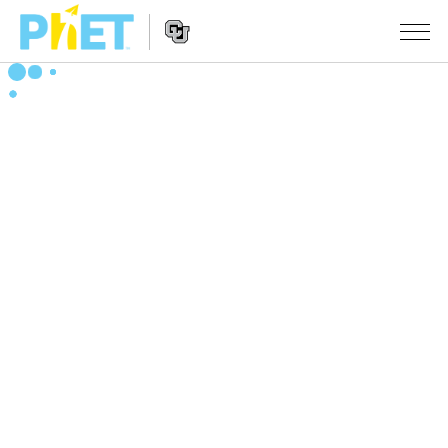
PhET
웹
사
웹
시뮬레이션
이
사
트
이
모든 심(Sims)
STUDIO
검
트
색
탐
About Studio
수업
물리학
색
Customizable Sims
수학 및 통계학
활동 검색
연구
Start a Free Trial
화학
당신의 활동을 공유하세요.
시도/주도권
Purchase a License
지구 및 우주
활동 기여 지침
포용적 디자인
로그인/등록
생물학
가상 워크숍
PhET 글로벌
로그인/등록
번역된 시뮬레이션
Professional Learning with PhET
Data Fluency