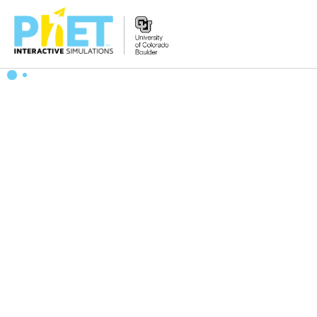
PhET
웹
사
이
트
검
색