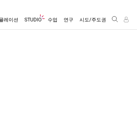
웹
뮬레이션
STUDIO
수업
연구
시도/주도권
사
이
트
About Studio
모든 심(Sims)
활동 검색
포용적 디자인
인
인
탐
Customizable Sims
당신의 활동을 공유하세요.
PhET 글로벌
색
물리학
Start a Free Trial
활동 기여 지침
Data Fluency
수학 및 통계학
Purchase a License
STEM Ed의 DEIB
가상 워크숍
화학
SceneryStack OSE
Professional Learning with PhET
지구 및 우주
Impact Report
Teaching with PhET
생물학
번역된 시뮬레이션
Customizable Sims