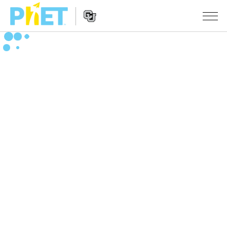
PhET
웹
사
웹
시뮬레이션
이
사
트
이
모든 심(Sims)
STUDIO
검
트
색
탐
About Studio
수업
물리학
색
Customizable Sims
수학 및 통계학
활동 검색
연구
Start a Free Trial
화학
당신의 활동을 공유하세요.
시도/주도권
Purchase a License
지구 및 우주
활동 기여 지침
포용적 디자인
로그인/등록
생물학
가상 워크숍
PhET 글로벌
로그인/등록
번역된 시뮬레이션
Professional Learning with PhET
Data Fluency