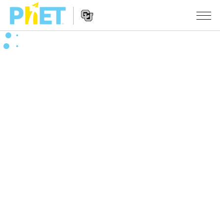
PhET
웹
사
웹
시뮬레이션
이
사
트
이
모든 심(Sims)
STUDIO
검
트
색
탐
About Studio
수업
물리학
색
Customizable Sims
수학 및 통계학
활동 검색
연구
Start a Free Trial
화학
당신의 활동을 공유하세요.
시도/주도권
Purchase a License
지구 및 우주
활동 기여 지침
포용적 디자인
로그인/등록
생물학
가상 워크숍
PhET 글로벌
로그인/등록
번역된 시뮬레이션
Professional Learning with PhET
Data Fluency