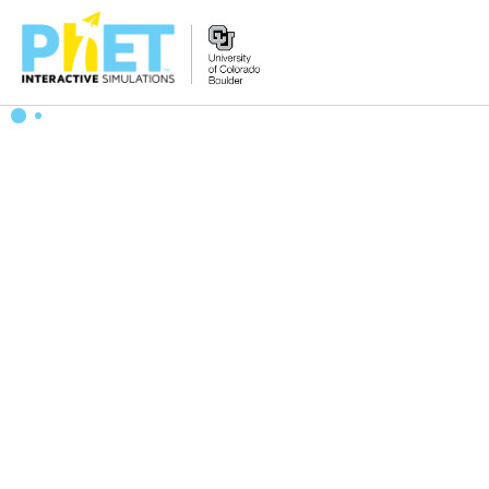
PhET
웹
사
이
트
검
색