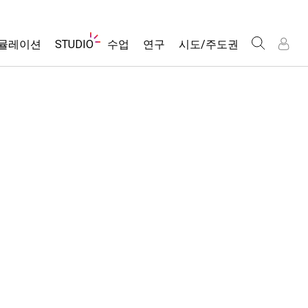
웹
뮬레이션
STUDIO
수업
연구
시도/주도권
사
이
트
About Studio
모든 심(Sims)
활동 검색
포용적 디자인
인
인
탐
Customizable Sims
당신의 활동을 공유하세요.
PhET 글로벌
색
물리학
Start a Free Trial
활동 기여 지침
Data Fluency
수학 및 통계학
Purchase a License
STEM Ed의 DEIB
가상 워크숍
화학
SceneryStack OSE
Professional Learning with PhET
지구 및 우주
Impact Report
Teaching with PhET
생물학
번역된 시뮬레이션
Customizable Sims