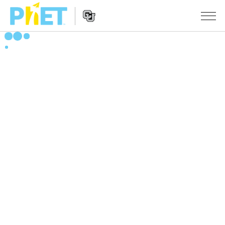
PhET
웹
사
웹
시뮬레이션
이
사
트
이
모든 심(Sims)
STUDIO
검
트
색
탐
About Studio
수업
물리학
색
Customizable Sims
수학 및 통계학
활동 검색
연구
Start a Free Trial
화학
당신의 활동을 공유하세요.
시도/주도권
Purchase a License
지구 및 우주
활동 기여 지침
포용적 디자인
로그인/등록
생물학
가상 워크숍
PhET 글로벌
로그인/등록
번역된 시뮬레이션
Professional Learning with PhET
Data Fluency