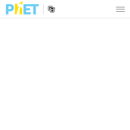
PhET
웹
사
웹
시뮬레이션
이
사
트
이
모든 심(Sims)
STUDIO
검
트
색
탐
About Studio
수업
물리학
색
Customizable Sims
수학 및 통계학
활동 검색
연구
Start a Free Trial
화학
당신의 활동을 공유하세요.
시도/주도권
Purchase a License
지구 및 우주
활동 기여 지침
포용적 디자인
로그인/등록
생물학
가상 워크숍
PhET 글로벌
로그인/등록
번역된 시뮬레이션
Professional Learning with PhET
Data Fluency