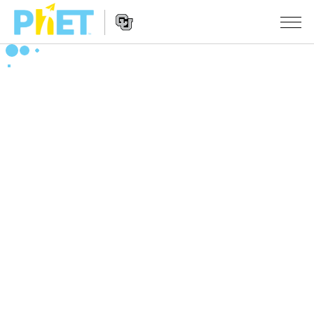
PhET
웹
사
웹
시뮬레이션
이
사
트
이
모든 심(Sims)
STUDIO
검
트
색
탐
About Studio
수업
물리학
색
Customizable Sims
수학 및 통계학
활동 검색
연구
Start a Free Trial
화학
당신의 활동을 공유하세요.
시도/주도권
Purchase a License
지구 및 우주
활동 기여 지침
포용적 디자인
로그인/등록
생물학
가상 워크숍
PhET 글로벌
로그인/등록
번역된 시뮬레이션
Professional Learning with PhET
Data Fluency