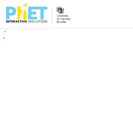
PhET
웹
사
이
트
검
색