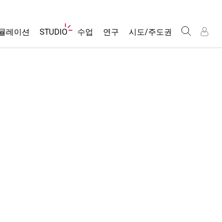
웹
뮬레이션
STUDIO
수업
연구
시도/주도권
사
이
트
About Studio
모든 심(Sims)
활동 검색
포용적 디자인
인
인
탐
Customizable Sims
당신의 활동을 공유하세요.
PhET 글로벌
색
물리학
Start a Free Trial
활동 기여 지침
Data Fluency
수학 및 통계학
Purchase a License
STEM Ed의 DEIB
가상 워크숍
화학
SceneryStack OSE
Professional Learning with PhET
지구 및 우주
Impact Report
Teaching with PhET
생물학
번역된 시뮬레이션
Customizable Sims