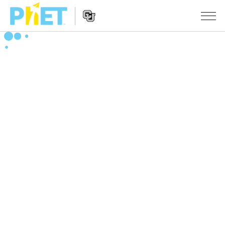
PhET
웹
사
웹
시뮬레이션
이
사
트
이
모든 심(Sims)
STUDIO
검
트
색
탐
About Studio
수업
물리학
색
Customizable Sims
수학 및 통계학
활동 검색
연구
Start a Free Trial
화학
당신의 활동을 공유하세요.
시도/주도권
Purchase a License
지구 및 우주
활동 기여 지침
포용적 디자인
로그인/등록
생물학
가상 워크숍
PhET 글로벌
로그인/등록
번역된 시뮬레이션
Professional Learning with PhET
Data Fluency