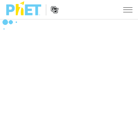
PhET
웹
사
웹
시뮬레이션
이
사
트
이
모든 심(Sims)
STUDIO
검
트
색
탐
About Studio
수업
물리학
색
Customizable Sims
수학 및 통계학
활동 검색
연구
Start a Free Trial
화학
당신의 활동을 공유하세요.
시도/주도권
Purchase a License
지구 및 우주
활동 기여 지침
포용적 디자인
로그인/등록
생물학
가상 워크숍
PhET 글로벌
로그인/등록
번역된 시뮬레이션
Professional Learning with PhET
Data Fluency