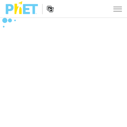
PhET
웹
사
웹
시뮬레이션
이
사
트
이
모든 심(Sims)
STUDIO
검
트
색
탐
About Studio
수업
물리학
색
Customizable Sims
수학 및 통계학
활동 검색
연구
Start a Free Trial
화학
당신의 활동을 공유하세요.
시도/주도권
Purchase a License
지구 및 우주
활동 기여 지침
포용적 디자인
로그인/등록
생물학
가상 워크숍
PhET 글로벌
로그인/등록
번역된 시뮬레이션
Professional Learning with PhET
Data Fluency