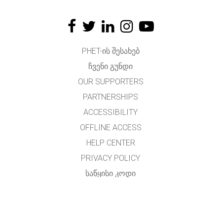
PHET-ᲘᲡ ᲨᲔᲡᲐᲮᲔᲑ
ᲩᲕᲔᲜᲘ ᲒᲣᲜᲓᲘ
OUR SUPPORTERS
PARTNERSHIPS
ACCESSIBILITY
OFFLINE ACCESS
HELP CENTER
PRIVACY POLICY
ᲡᲐᲬᲧᲘᲡᲘ ᲙᲝᲓᲘ
LICENSING
ᲛᲗᲐᲠᲒᲛᲜᲔᲚᲗᲐᲗᲕᲘᲡ
ᲙᲝᲜᲢᲐᲥᲢᲘ