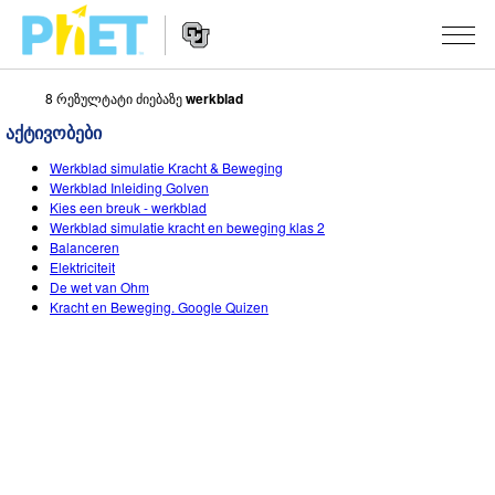
8 რეზულტატი ძიებაზე
werkblad
Search
the
აქტივობები
PhET
Website
Website
ᲡᲘᲛᲣᲚᲐᲪᲘᲔᲑᲘ
Werkblad simulatie Kracht & Beweging
Navigation
Werkblad Inleiding Golven
All Sims
Kies een breuk - werkblad
STUDIO
Werkblad simulatie kracht en beweging klas 2
Balanceren
ფიზიკა
About Studio
TEACHING
Elektriciteit
De wet van Ohm
მათემატიკა
Customizable Sims
აქტივობების ჩამონათვალი
ᲙᲕᲚᲔᲕᲔᲑᲘ
Kracht en Beweging. Google Quizen
ქიმია
Start a Free Trial
გააზიარე შენი აქტივობები
INITIATIVES
ბუნებისმეტყველება
Purchase a License
Activity Contribution Guidelines
Inclusive Design
ᲨᲔᲡᲕᲚᲐ / ᲠᲔᲒᲘᲡᲢᲠᲐᲪᲘᲐ
ბიოლოგია
Virtual Workshops
PhET Global
ᲨᲔᲡᲕᲚᲐ / ᲠᲔᲒᲘᲡᲢᲠᲐᲪᲘᲐ
თარგმნილი სიმ-ები
Professional Learning with PhET
Data Fluency