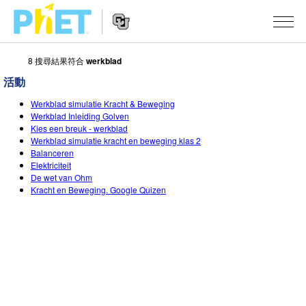
8 搜尋結果符合
werkblad
搜
尋
活動
PhET
Website
教學
網
Werkblad simulatie Kracht & Beweging
Navigation
Werkblad Inleiding Golven
站
Kies een breuk - werkblad
所有模擬教材
STUDIO
Werkblad simulatie kracht en beweging klas 2
Balanceren
About Studio
活動
物理
Elektriciteit
De wet van Ohm
Customizable Sims
數學
瀏覽活動
研究
Kracht en Beweging. Google Quizen
Start a Free Trial
化學
分享您的活動
倡議計劃
Purchase a License
地球科學
Activity Contribution Guidelines
包容性輔助設計
登入 / 註冊
生物
Virtual Workshops
PhET 全球社群
登入 / 註冊
Professional Learning with PhET
翻譯教學主題
Data Fluency