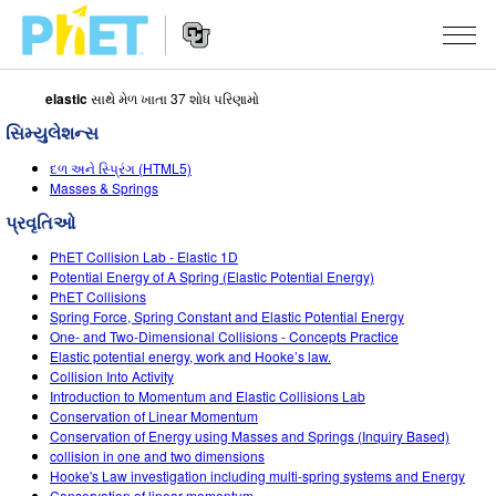
elastic
સાથે મેળ ખાતા 37 શોધ પરિણામો
PhET
વેબસાઇટ
સિમ્યુલેશન્સ
શોધો
Website
સિમ્યુલેશન્સ
દળ અને સ્પ્રિંગ (HTML5)
Navigation
Masses & Springs
બધા સિમ્સ
STUDIO
પ્રવૃતિઓ
ભૌતિકવિજ્ઞાન
About Studio
ભણાવવું
PhET Collision Lab - Elastic 1D
Potential Energy of A Spring (Elastic Potential Energy)
ગણિત
Customizable Sims
એક્ટિવિટીઝ બ્રાઉઝ કરો
સંશોધન
PhET Collisions
Spring Force, Spring Constant and Elastic Potential Energy
રસાયણવિજ્ઞાન
Start a Free Trial
તમારી એક્ટિવિટીઝ શેર કરો
One- and Two-Dimensional Collisions - Concepts Practice
પહેલ
Elastic potential energy, work and Hooke’s law.
અર્થ સાયન્સ
Purchase a License
Collision Into Activity
Activity Contribution Guidelines
ઇંકલુઝિવ ડિઝાઇન
સાઇન ઇન કરો / નોંધણી કરો
Introduction to Momentum and Elastic Collisions Lab
બાયોલોજી
Conservation of Linear Momentum
વર્ચ્યુઅલ વર્કશોપ્સ
PhET ગ્લોબલ
Conservation of Energy using Masses and Springs (Inquiry Based)
સાઇન ઇન કરો / નોંધણી કરો
collision in one and two dimensions
ભાષાંતરીત સિમ્સ
Professional Learning with PhET
Data Fluency
Hooke's Law investigation including multi-spring systems and Energy
Conservation of linear momentum