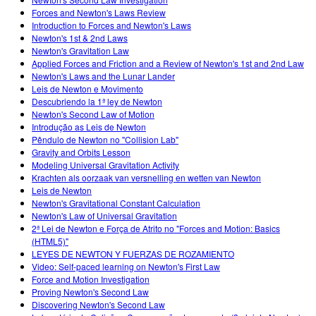
Customizable Sims
Teaching with PhET
STEM એડમાં DEIB
Forces and Newton's Laws Review
Introduction to Forces and Newton's Laws
SceneryStack OSE
Newton's 1st & 2nd Laws
Newton's Gravitation Law
Impact Report
Applied Forces and Friction and a Review of Newton's 1st and 2nd Law
Newton's Laws and the Lunar Lander
Leis de Newton e Movimento
Descubriendo la 1ª ley de Newton
Newton's Second Law of Motion
Introdução as Leis de Newton
Pêndulo de Newton no "Collision Lab"
Gravity and Orbits Lesson
Modeling Universal Gravitation Activity
Krachten als oorzaak van versnelling en wetten van Newton
Leis de Newton
Newton's Gravitational Constant Calculation
Newton's Law of Universal Gravitation
2ª Lei de Newton e Força de Atrito no "Forces and Motion: Basics
(HTML5)"
LEYES DE NEWTON Y FUERZAS DE ROZAMIENTO
Video: Self-paced learning on Newton's First Law
Force and Motion Investigation
Proving Newton's Second Law
Discovering Newton's Second Law