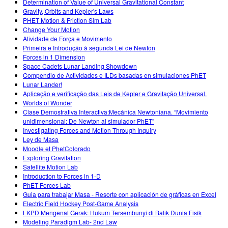
Determination of Value of Universal Gravitational Constant
Gravity, Orbits and Kepler's Laws
PHET Motion & Friction Sim Lab
Change Your Motion
Atividade de Força e Movimento
Primeira e Introdução à segunda Lei de Newton
Forces in 1 Dimension
Space Cadets Lunar Landing Showdown
Compendio de Actividades e ILDs basadas en simulaciones PhET
Lunar Lander!
Aplicação e verificação das Leis de Kepler e Gravitação Universal.
Worlds of Wonder
Clase Demostrativa Interactiva:Mecánica Newtoniana. “Movimiento
unidimensional: De Newton al simulador PhET”
Investigating Forces and Motion Through Inquiry
Ley de Masa
Moodle et PhetColorado
Exploring Gravitation
Satellite Motion Lab
Introduction to Forces in 1-D
PhET Forces Lab
Guia para trabajar Masa - Resorte con aplicación de gráficas en Excel
Electric Field Hockey Post-Game Analysis
LKPD Mengenal Gerak: Hukum Tersembunyi di Balik Dunia Fisik
Modeling Paradigm Lab- 2nd Law