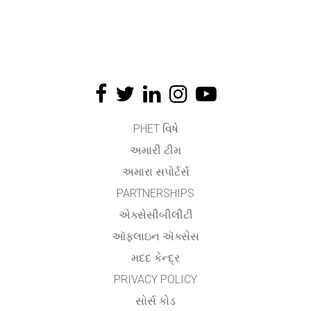
PHET વિષે
અમારી ટીમ
અમારા સપોર્ટર્સ
PARTNERSHIPS
એક્સેસીબીલીટી
ઑફલાઇન ઍક્સેસ
મદદ કેન્દ્ર
PRIVACY POLICY
સોર્સ કોડ