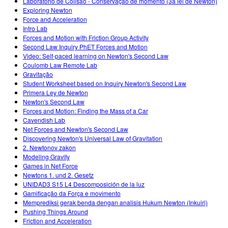
Laboratório de Colisão - Conservação de momento (3a lei de Newton)
Exploring Newton
Force and Acceleration
Intro Lab
Forces and Motion with Friction Group Activity
Second Law Inquiry PhET Forces and Motion
Video: Self-paced learning on Newton's Second Law
Coulomb Law Remote Lab
Gravitação
Student Worksheet based on Inquiry Newton's Second Law
Primera Ley de Newton
Newton's Second Law
Forces and Motion: Finding the Mass of a Car
Cavendish Lab
Net Forces and Newton's Second Law
Discovering Newton's Universal Law of Gravitation
2. Newtonov zakon
Modeling Gravity
Games in Net Force
Newtons 1. und 2. Gesetz
UNIDAD3 S15 L4 Descomposición de la luz
Gamificação da Força e movimento
Memprediksi gerak benda dengan analisis Hukum Newton (Inkuiri)
Pushing Things Around
Friction and Acceleration