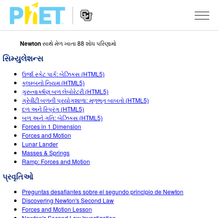
Newton
સાથે મેળ ખાતા 88 શોધ પરિણામો
PhET
વેબસાઇટ
સિમ્યુલેશન્સ
શોધો
Website
સિમ્યુલેશન્સ
ઉર્જા સ્કેટ પાર્ક: બેઝિક્સ (HTML5)
Navigation
કુલમ્બનો નિયમ (HTML5)
બધા સિમ્સ
ગુરુત્વાકર્ષણ બળ લેબોરેટરી (HTML5)
STUDIO
ગ્રેવીટી બળની પ્રયોગશાળા: મૂળભૂત બાબતો (HTML5)
દળ અને સ્પ્રિંગ (HTML5)
ભૌતિકવિજ્ઞાન
About Studio
ભણાવવું
બળ અને ગતિ: બેઝિક્સ (HTML5)
Forces in 1 Dimension
ગણિત
Customizable Sims
એક્ટિવિટીઝ બ્રાઉઝ કરો
સંશોધન
Forces and Motion
Lunar Lander
રસાયણવિજ્ઞાન
Start a Free Trial
તમારી એક્ટિવિટીઝ શેર કરો
પહેલ
Masses & Springs
Ramp: Forces and Motion
અર્થ સાયન્સ
Purchase a License
Activity Contribution Guidelines
ઇંકલુઝિવ ડિઝાઇન
સાઇન ઇન કરો / નોંધણી કરો
પ્રવૃતિઓ
બાયોલોજી
વર્ચ્યુઅલ વર્કશોપ્સ
PhET ગ્લોબલ
Preguntas desafiantes sobre el segundo principio de Newton
સાઇન ઇન કરો / નોંધણી કરો
Discovering Newton's Second Law
ભાષાંતરીત સિમ્સ
Professional Learning with PhET
Data Fluency
Forces and Motion Lesson
Newton's Second Law Investigation