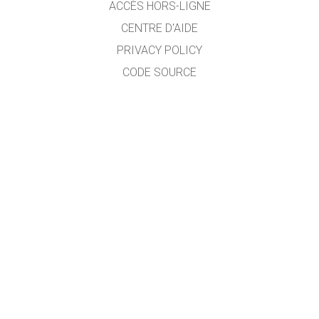
ACCÈS HORS-LIGNE
CENTRE D'AIDE
PRIVACY POLICY
CODE SOURCE
LICENCE
POUR LES TRADUCTEURS
CONTACT
Traduit en français par E. KEITH professeur de mathématiques au Collège Eugène
Delacroix (France). Certaines parties dépassant mes compétences scientifiques,
je serais heureux d'améliorer certaines traductions grâce à vos remarques faites
à l'adresse
emmanuel.keith@ac-normandie.fr
GET APPS FOR SCHOOLS