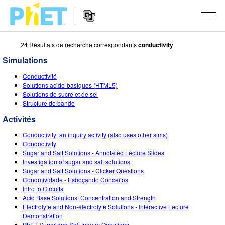
24 Résultats de recherche correspondants
conductivity
Rechercher
sur
Simulations
le
Website
site
SIMULATIONS
Conductivité
Navigation
PhET
Solutions acido-basiques (HTML5)
Toutes les simulations
Solutions de sucre et de sel
STUDIO
Structure de bande
Physique
About Studio
ENSEIGNEMENT
Activités
Maths
Customizable Sims
Parcourir les activités
RECHERCHE
Conductivity: an inquiry activity (also uses other sims)
Conductivity
Chimie
Start a Free Trial
Partager vos activités
Sugar and Salt Solutions - Annotated Lecture Slides
INITIATIVES
Investigation of sugar and salt solutions
Sciences de la Terre
Purchase a License
Sugar and Salt Solutions - Clicker Questions
Activity Contribution Guidelines
Design inclusif
S'IDENTIFIER / S'INSCRIRE
Condutividade - Esboçando Conceitos
Biologie
Intro to Circuits
Ateliers virtuels
PhET mondial
Acid Base Solutions: Concentration and Strength
S'IDENTIFIER / S'INSCRIRE
Electrolyte and Non-electrolyte Solutions - Interactive Lecture
Simulations traduites
Professional Learning with PhET
Data Fluency
Demonstration
PhET Sugar and Salt Inquiry Questions