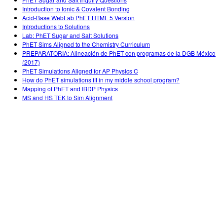
Customizable Sims
Teaching with PhET
DEIB in STEM Ed
Introduction to Ionic & Covalent Bonding
Acid-Base WebLab PhET HTML 5 Version
SceneryStack OSE
Introductions to Solutions
Lab: PhET Sugar and Salt Solutions
Impact Report
PhET Sims Aligned to the Chemistry Curriculum
PREPARATORIA: Alineación de PhET con programas de la DGB México
(2017)
PhET Simulations Aligned for AP Physics C
How do PhET simulations fit in my middle school program?
Mapping of PhET and IBDP Physics
MS and HS TEK to Sim Alignment