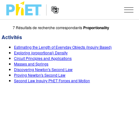
7 Résultats de recherche correspondants
Proportionality
Rechercher
sur
Activités
le
Website
site
SIMULATIONS
Estimating the Length of Everyday Objects (Inquiry Based)
Navigation
PhET
Exploring (proportional) Density
Toutes les simulations
Circuit Principles and Applications
STUDIO
Masses and Springs
Discovering Newton's Second Law
Physique
About Studio
ENSEIGNEMENT
Proving Newton's Second Law
Second Law Inquiry PhET Forces and Motion
Maths
Customizable Sims
Parcourir les activités
RECHERCHE
Chimie
Start a Free Trial
Partager vos activités
INITIATIVES
Sciences de la Terre
Purchase a License
Activity Contribution Guidelines
Design inclusif
S'IDENTIFIER / S'INSCRIRE
Biologie
Ateliers virtuels
PhET mondial
S'IDENTIFIER / S'INSCRIRE
Simulations traduites
Professional Learning with PhET
Data Fluency