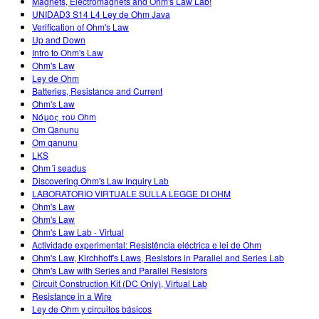
Magnets, Electromagnets and Ohm's Law Lab!
UNIDAD3 S14 L4 Ley de Ohm Java
Verification of Ohm's Law
Up and Down
Intro to Ohm's Law
Ohm's Law
Ley de Ohm
Batteries, Resistance and Current
Ohm's Law
Νόμος του Ohm
Om Qanunu
Om qanunu
LKS
Ohm´i seadus
Discovering Ohm's Law Inquiry Lab
LABORATORIO VIRTUALE SULLA LEGGE DI OHM
Ohm's Law
Ohm's Law
Ohm's Law Lab - Virtual
Actividade experimental: Resistência eléctrica e lei de Ohm
Ohm's Law, Kirchhoff's Laws, Resistors in Parallel and Series Lab
Ohm's Law with Series and Parallel Resistors
Circuit Construction Kit (DC Only), Virtual Lab
Resistance in a Wire
Ley de Ohm y circuitos básicos