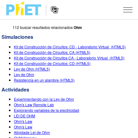
112 buscar resultados relacionados
Ohm
Buscar
en
Simulaciones
el
Navegación
sitio
SIMULACIONES
Kit de Construcción de Circuitos: CD - Laboratorio Virtual (HTML5)
de
web
Kit de Construcción de Circuitos: CA (HTML5)
Sitio
de
Todas las Simulaciones
Kit de Construcción de Circuitos CA - Laboratorio Virtual (HTML5)
STUDIO
Web
PhET
Kit de Construcción de Circuitos: CD (HTML5)
Ley de Ohm (HTML5)
Física
About Studio
ENSEÑANZA
Ley de Ohm
Resistencia en un alambre (HTML5)
Matemáticas y Estadísticas
Customizable Sims
Actividades
INVESTIGACIONES
Actividades
Química
Comienza una prueba gratuita
Comparte tus Actividades
INICIATIVAS
Experimentando con la Ley de Ohm
Tierra y Espacio
Comprar una licencia
Ohm's Law Remote Lab
Guía para el Envío de Actividades
Diseño Inclusivo
INGRESAR / REGISTRARSE
Explorando variables de la electricidad
Biología
LEI DE OHM
Talleres Virtuales
PhET Global
Ohm's Law
INGRESAR / REGISTRARSE
Ohm's Law
Simulaciones Traducidas
Aprendizaje Profesional con PhET
Data Fluency
Atividade Lei de Ohm
OHM Kanunu