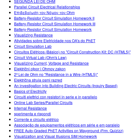
SEGUNDA LEI DE OHM
Parallel Circuit Electrical Relationships
Επιβεβαίωση του Νόμου του Ohm
Battery-Resistor Circuit Simulation Homework II
Battery-Resistor Circuit Simulation Homework III
Battery-Resistor Circuit Simulation Homework
Visualizing Resistance
Atividades sobre Eletricidade nos OA's do PhET
Circuit Simulation Lab
Circuitos Elétricos (Básico) no "Circuit Construction Kit: DC (HTML5)"
Circuit Virtual Lab (Ohm's Law)
Visualizing Current, Voltage and Resistance
Električni otpor i Ohmov zakon
2ª Lei de Ohm no "Resistance in a Wire (HTML5)"
Električna struja osmi razred
An investigation into Building Electric Circuits (Inquiry Based)
Basics of Electricity
Circuiti elettrici con resistori in serie e in parallelo
Online Lab Series/Parallel Circuits
Internal Resistance
sperimenta e rispondi
Corrente e circuito elétrico
Associação de equipamentos elétricos em série e em paralelo
FREE Auto-Graded PhET Activities on Wayground (Frm. Quizizz)
Visualization and Visual Illusions SIM Homework