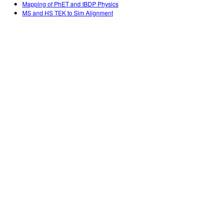
Mapping of PhET and IBDP Physics
MS and HS TEK to Sim Alignment