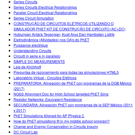
Series Circuits
Series Circuits Electrical Relationships
Parallel Circuit Electrical Relationships
Series Circuit Simulation
CONSTRUÇÃO DE CIRCUITOS ELÉTRICOS UTILIZANDO O
SIMULADOR PHET KIT DE CONSTRUÇÃO DE CIRCUITO (AC+DC)
Hubungan Antara Tegangan, Kuat Arus Dan Hambatan Listrik
Eletrodinâmica (Atividades) nos OA's do PhET
Puissance electrique
Understanding Circuits
Circuiti in serie e in parallelo
SIMPLE DC MEASUREMENTS
Leis de Kirchhoff
Preguntas de razonamiento para todas las simulaciones HTML5
Laboratório Virtual - Circuitos Elétricos
PREPARATORIA: Alineación de PhET con programas de la DGB México
(2017)
NGSS Alignment Doc for High School targeted PhET Sims
Resistor Networks: Equivalent Resistance
SECUNDARIA: Alineación PhET con programas de la SEP México (2011
y 2017)
PhET Simulations Aligned for AP Physics C
How do PhET simulations fit in my middle school program?
Charge and Energy Conservation in Circuits Inquiry
DC Circuit Lab