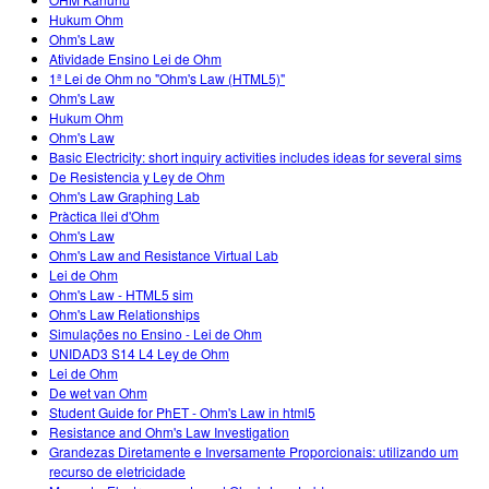
Customizable Sims
Enseñando con PhET
DEIB en Educación STEM
Hukum Ohm
Ohm's Law
SceneryStack OSE
Atividade Ensino Lei de Ohm
1ª Lei de Ohm no "Ohm's Law (HTML5)"
Reporte de Impacto
Ohm's Law
Hukum Ohm
Ohm's Law
Basic Electricity: short inquiry activities includes ideas for several sims
De Resistencia y Ley de Ohm
Ohm's Law Graphing Lab
Pràctica llei d'Ohm
Ohm's Law
Ohm's Law and Resistance Virtual Lab
Lei de Ohm
Ohm's Law - HTML5 sim
Ohm's Law Relationships
Simulações no Ensino - Lei de Ohm
UNIDAD3 S14 L4 Ley de Ohm
Lei de Ohm
De wet van Ohm
Student Guide for PhET - Ohm's Law in html5
Resistance and Ohm's Law Investigation
Grandezas Diretamente e Inversamente Proporcionais: utilizando um
recurso de eletricidade