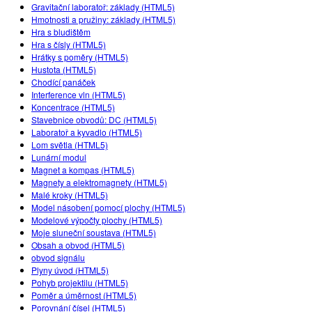
Customizable Sims
Teaching with PhET
Gravitační laboratoř: základy (HTML5)
DEIB ve STEM Ed
Hmotnosti a pružiny: základy (HTML5)
Hra s bludištěm
SceneryStack OSE
Hra s čísly (HTML5)
Hrátky s poměry (HTML5)
Impact Report
Hustota (HTML5)
Chodící panáček
Interference vln (HTML5)
Koncentrace (HTML5)
Stavebnice obvodů: DC (HTML5)
Laboratoř a kyvadlo (HTML5)
Lom světla (HTML5)
Lunární modul
Magnet a kompas (HTML5)
Magnety a elektromagnety (HTML5)
Malé kroky (HTML5)
Model násobení pomocí plochy (HTML5)
Modelové výpočty plochy (HTML5)
Moje sluneční soustava (HTML5)
Obsah a obvod (HTML5)
obvod signálu
Plyny úvod (HTML5)
Pohyb projektilu (HTML5)
Poměr a úměrnost (HTML5)
Porovnání čísel (HTML5)