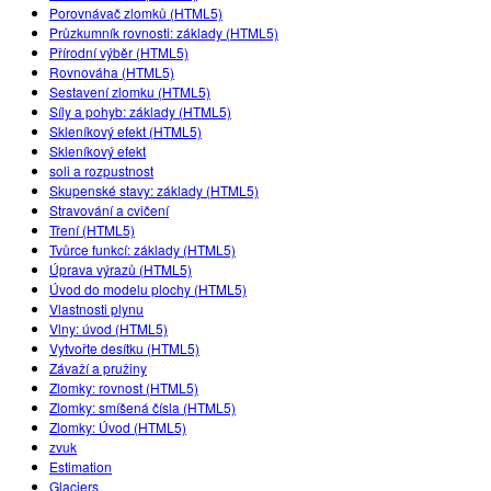
Porovnávač zlomků (HTML5)
Průzkumník rovnosti: základy (HTML5)
Přírodní výběr (HTML5)
Rovnováha (HTML5)
Sestavení zlomku (HTML5)
Síly a pohyb: základy (HTML5)
Skleníkový efekt (HTML5)
Skleníkový efekt
soli a rozpustnost
Skupenské stavy: základy (HTML5)
Stravování a cvičení
Tření (HTML5)
Tvůrce funkcí: základy (HTML5)
Úprava výrazů (HTML5)
Úvod do modelu plochy (HTML5)
Vlastnosti plynu
Vlny: úvod (HTML5)
Vytvořte desítku (HTML5)
Závaží a pružiny
Zlomky: rovnost (HTML5)
Zlomky: smíšená čísla (HTML5)
Zlomky: Úvod (HTML5)
zvuk
Estimation
Glaciers