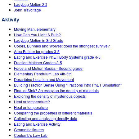
Ladybug Motion 2D
John Travoltage
Aktivity
Moving Man, elementary
How Can You Light A Bulb?
Ladybug Motion in 3rd Grade
Colors, Bunnies and Wolves: does the strongest survive?
Area Builder for grades 3-5
Eating and Exercise PhET: Body Systems grade 4-5
Fraction Matcher Grades 3-5
Force and Motion Basics - Second grade
Elementary Pendulum Lab 4th-5th
Describing Location and Movement
Building Fraction Sense Using “Fractions Intro PhET Simulation”
Float or Sink? An essay on the density of materials
Exploring the density of mysterious objects
Heat or temperature?
Heat or temperature
Comparing the properties of different materials
Collecting and analyzing density data
Eating and Exercise Activity
Geometric figures
Coulomb's Law Lab