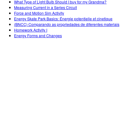
What Type of Light Bulb Should I buy for my Grandma?
Measuring Current in a Series Circuit
Force and Motion Sim Activity
Energy Skate Park Basics: Énergie potentielle et cinetique
(BNCC) Comparando as propriedades de diferentes materiais
Homework Activity I
Energy Forms and Changes