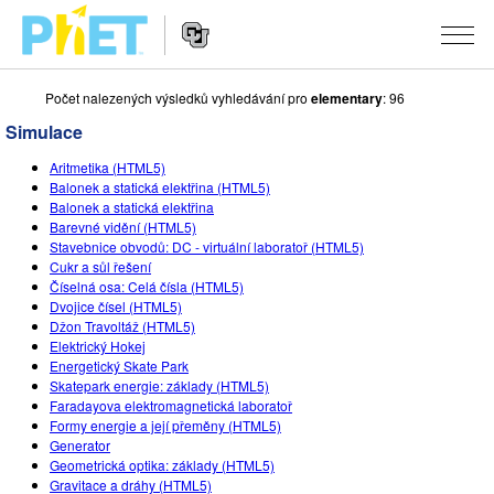
Počet nalezených výsledků vyhledávání pro
elementary
: 96
Vyhledávání
na
Simulace
webu
Website
PhET
SIMULACE
Aritmetika (HTML5)
Navigation
Balonek a statická elektřina (HTML5)
Všechny simulace
Balonek a statická elektřina
STUDIO
Barevné vidění (HTML5)
Stavebnice obvodů: DC - virtuální laboratoř (HTML5)
Fyzika
About Studio
VÝUKA
Cukr a sůl řešení
Číselná osa: Celá čísla (HTML5)
Matematika
Customizable Sims
Procházet materiály
VÝZKUM
Dvojice čísel (HTML5)
Džon Travoltáž (HTML5)
Chemie
Start a Free Trial
Sdílejte své aktivity
INICIATIVY
Elektrický Hokej
Energetický Skate Park
Přírodověda
Purchase a License
Activity Contribution Guidelines
Inkluzivní design
PŘIHLÁSIT SE / REGISTROVAT
Skatepark energie: základy (HTML5)
Faradayova elektromagnetická laboratoř
Biologie
Virtuální dílny
PhET Global
Formy energie a její přeměny (HTML5)
Generator
PŘIHLÁSIT SE / REGISTROVAT
Přeložené simulace
Professional Learning with PhET
Data Fluency
Geometrická optika: základy (HTML5)
Gravitace a dráhy (HTML5)