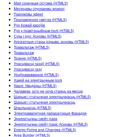
Customizable Sims
Teaching with PhET
Мая сонечная сістэма (HTML5)
DEIB in STEM Ed
Месяцавы спускаемы апарат
Парніковы эфект
SceneryStack OSE
Праламленне святла (HTML5)
Рух божай кароўкі
Impact Report
Рух у гравітацыйным полі (HTML5)
Сілы і рух: Асновы (HTML5)
Агрэгатныя станы рэчыва: асновы (HTML5)
Травальтаж (HTML5)
Травальтаж
Трэнне (HTML5)
Уласцівасці газаў (HTML5)
Уласцівасці газу
Ураўнаважванне (HTML5)
Хакей на электрычным полі
Хвалі. Уводзіны (HTML5)
Чалавека, што не хоча стаяць на месце
Шарыкі і статычная электрычнасць (HTML5)
Шарыкі і статычная электрычнасць
Шчыльнасць (HTML5)
Электрамагнітная лабараторыя Фарадэя
Энергетычны скейт-парк
Энергетычны скейт-парк: Асновы (HTML5)
Energy Forms and Changes (HTML5)
Area Builder (HTML5)