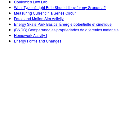
Coulomb's Law Lab
What Type of Light Bulb Should I buy for my Grandma?
Measuring Current in a Series Circuit
Force and Motion Sim Activity
Energy Skate Park Basics: Énergie potentielle et cinetique
(BNCC) Comparando as propriedades de diferentes materiais
Homework Activity I
Energy Forms and Changes