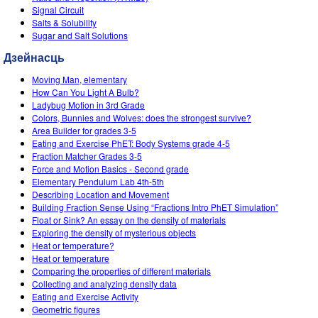
Signal Circuit
Salts & Solubility
Sugar and Salt Solutions
Дзейнасць
Moving Man, elementary
How Can You Light A Bulb?
Ladybug Motion in 3rd Grade
Colors, Bunnies and Wolves: does the strongest survive?
Area Builder for grades 3-5
Eating and Exercise PhET: Body Systems grade 4-5
Fraction Matcher Grades 3-5
Force and Motion Basics - Second grade
Elementary Pendulum Lab 4th-5th
Describing Location and Movement
Building Fraction Sense Using “Fractions Intro PhET Simulation”
Float or Sink? An essay on the density of materials
Exploring the density of mysterious objects
Heat or temperature?
Heat or temperature
Comparing the properties of different materials
Collecting and analyzing density data
Eating and Exercise Activity
Geometric figures