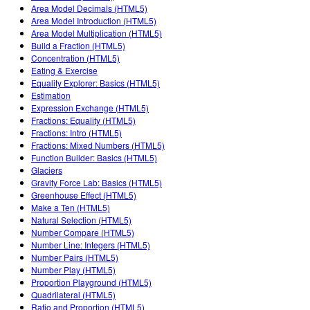
Area Model Decimals (HTML5)
Area Model Introduction (HTML5)
Area Model Multiplication (HTML5)
Build a Fraction (HTML5)
Concentration (HTML5)
Eating & Exercise
Equality Explorer: Basics (HTML5)
Estimation
Expression Exchange (HTML5)
Fractions: Equality (HTML5)
Fractions: Intro (HTML5)
Fractions: Mixed Numbers (HTML5)
Function Builder: Basics (HTML5)
Glaciers
Gravity Force Lab: Basics (HTML5)
Greenhouse Effect (HTML5)
Make a Ten (HTML5)
Natural Selection (HTML5)
Number Compare (HTML5)
Number Line: Integers (HTML5)
Number Pairs (HTML5)
Number Play (HTML5)
Proportion Playground (HTML5)
Quadrilateral (HTML5)
Ratio and Proportion (HTML5)