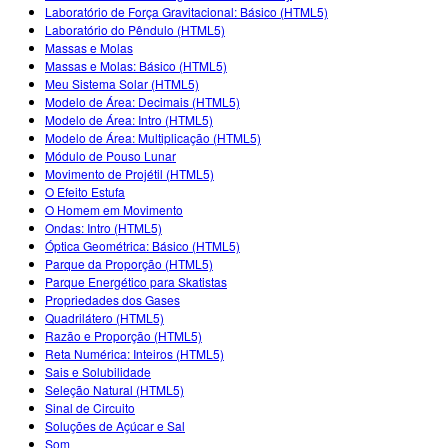
Laboratório de Força Gravitacional: Básico (HTML5)
Laboratório do Pêndulo (HTML5)
Massas e Molas
Massas e Molas: Básico (HTML5)
Meu Sistema Solar (HTML5)
Modelo de Área: Decimais (HTML5)
Modelo de Área: Intro (HTML5)
Modelo de Área: Multiplicação (HTML5)
Módulo de Pouso Lunar
Movimento de Projétil (HTML5)
O Efeito Estufa
O Homem em Movimento
Ondas: Intro (HTML5)
Óptica Geométrica: Básico (HTML5)
Parque da Proporção (HTML5)
Parque Energético para Skatistas
Propriedades dos Gases
Quadrilátero (HTML5)
Razão e Proporção (HTML5)
Reta Numérica: Inteiros (HTML5)
Sais e Solubilidade
Seleção Natural (HTML5)
Sinal de Circuito
Soluções de Açúcar e Sal
Som