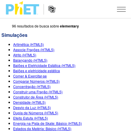
96 resultados de busca sobre
elementary
Busca
no
Simulações
Portal
Navegação
PhET
SIMULAÇÕES
Aritmética (HTML5)
no
Associe Frações (HTML5)
Portal
Todas as Sims
Atrito (HTML5)
STUDIO
Balançando (HTML5)
Balões e Eletricidade Estática (HTML5)
Física
About Studio
ENSINO
Balões e eletricidade estática
Comer & Exercitar-se
Matemática & Estatística
Customizable Sims
Atividades
PESQUISA
Comparar Números (HTML5)
Concentração (HTML5)
Química
Inicie seu Teste Grátis
Envie sua Atividade
INICIATIVAS
Construir uma Fração (HTML5)
Construtor de Área (HTML5)
Terra & Espaço
Adquira uma Licença
Orientações para Contribuição de Atividade
Design Inclusivo
ENTRE/REGISTRE-SE
Densidade (HTML5)
Desvio da Luz (HTML5)
Biologia
Oficinas Virtuais
PhET Global
Dupla de Números (HTML5)
Efeito Estufa (HTML5)
ENTRE/REGISTRE-SE
Traduzir Sims
Professional Learning with PhET
Fluência em Dados
Energia na Pista de Skate: Básico (HTML5)
Estados da Matéria: Básico (HTML5)