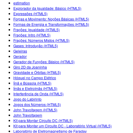
Customizable Sims
Teaching with PhET
estimation
DEIB na STEM Ed
Explorador da Igualdade: Básico (HTML5)
Expressões (HTML5)
SceneryStack OSE
Forças e Movimento: Noções Básicas (HTML5)
Formas de Energia e Transformações (HTML5)
Relatório de Impacto
Frações: Igualdade (HTML5)
Frações: Intro (HTML5)
Frações: Números Mistos (HTML5)
Gases: Introdução (HTML5)
Geleiras
Gerador
Gerador de Funções: Básico (HTML5)
Giro 2D da Joaninha
Gravidade e Órbitas (HTML5)
Hóquei no Campo Elétrico
Ímã e Bússola (HTML5)
Ímãs e Eletroímãs (HTML5)
Interferência de Onda (HTML5)
Jogo do Labirinto
Jogos dos Números (HTML5)
John Travoltagem (HTML5)
John Travoltagem
Kit para Montar Circuito DC (HTML5)
Kit para Montar um Circuito DC - Laboratório Virtual (HTML5)
Laboratório de Eletromagnetismo de Faraday