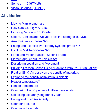
Some um 10 (HTML5)
Visão Colorida (HTML5)
Atividades
Moving Man, elementary
How Can You Light A Bulb?
Ladybug Motion in 3rd Grade
Colors, Bunnies and Wolves: does the strongest survive?
Area Builder for grades 3-5
Eating and Exercise PhET: Body Systems grade 4-5
Fraction Matcher Grades 3-5
Force and Motion Basics - Second grade
Elementary Pendulum Lab 4th-5th
Describing Location and Movement
Building Fraction Sense Using “Fractions Intro PhET Simulation”
Float or Sink? An essay on the density of materials
Exploring the density of mysterious objects
Heat or temperature?
Heat or temperature
Comparing the properties of different materials
Collecting and analyzing density data
Eating and Exercise Activity
Geometric figures
Coulomb's Law Lab