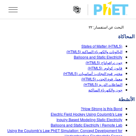
البحث عن استفسار: ٢٢
Search
the
المحاكاة
PhET
Websit
Website
تقنيات المحاكاة
States of Matter (HTML5)
Navigatio
البالونات والكهرباء الساكنة (HTML5)
All Sims
Balloons and Static Electricity
STUDIO
جون ترافولتاج (HTML5)
قانون كولوم (HTML5)
الفيزياء
About Studio
TEACHING
مختبر قوة التجاذب: أساسيات (HTML5)
معمل قوة الجذب (HTML5)
الرياضيات
Customizable Sims
تصفح
البحث
التفاعلات الذرية (HTML5)
جون والكهرباء الساكنة
الكيمياء
Start a Free Trial
Contribute an Activity
INITIATIVES
الأنشطة
علم الأرض
Purchase a License
Activity Contribution Guidelines
Inclusive Design
تسجيل الدخول/ التسجيل
How Strong is this Bond?
علم الأحياء
Electric Field Hockey Using Coulomb's Law
Virtual Workshops
PhET Global
Inquiry Based Modeling Static Electricity
تسجيل الدخول/ التسجيل
Balloons and Static Electricity | Remote Lab
تقنيات المحاكاة المترجمة
Professional Learning with PhET
Data Fluency
Using the Coulomb’s Law PhET Simulation: Concept Development for
Understanding Electrostatic Forces