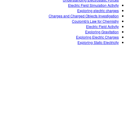
Customizable Sims
Teaching with PhET
DEIB in STEM Ed
Electric Field Simulation Activity
Exploring electric charges
SceneryStack OSE
Charges and Charged Objects Investigation
Coulomb's Law for Chemistry
Impact Report
Electric Field Activity
Exploring Gravitation
Exploring Electric Charges
Exploring Static Electricity