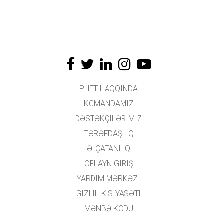
PHET HAQQINDA
KOMANDAMIZ
DƏSTƏKÇILƏRIMIZ
TƏRƏFDAŞLIQ
ƏLÇATANLIQ
OFLAYN GIRIŞ
YARDIM MƏRKƏZI
GIZLILIK SIYASƏTI
MƏNBƏ KODU