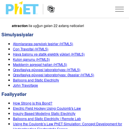
attraction
ilə uyğun gələn 22 axtarış nəticələri
PhET
vebsaytında
Simulyasiyalar
axtarın
Vebsayt
SIMULYASIYALAR
Atomlararası qarşılıqlı təsirlər (HTML5)
naviqasiyası
Con Travoltaj (HTML5)
Bütün Simulyasiyalar
Hava balonu və statik elektrik yükləri (HTML5)
STUDIO
Kulon qanunu (HTML5)
Maddənin aqreqat halları (HTML5)
Fizika
About Studio
TƏDRIS
Qravitasiya qüvvəsi laboratoriyası (HTML5)
Qravitasiya qüvvəsi laboratoriyası: Əsaslar (HTML5)
Riyaziyyat
Customizable Sims
Fəaliyyətləri Gözdən Keçirin
ARAŞDIRMA
Balloons and Static Electricity
John Travoltage
Kimya
Start a Free Trial
Fəaliyyətlərinizi Paylaşın
TƏŞƏBBÜSLƏR
Fəaliyyətlər
Yer Elmləri
Purchase a License
Activity Contribution Guidelines
İnklüziv Dizayn
DAXIL OLUN/QEYDIYYATDAN KEÇIN
How Strong is this Bond?
Biologiya
Electric Field Hockey Using Coulomb's Law
Virtual Təlimlər
PhET Qlobal
Inquiry Based Modeling Static Electricity
DAXIL OLUN/QEYDIYYATDAN KEÇIN
Balloons and Static Electricity | Remote Lab
Tərcümə Olunmuş Simulyasiyalar
Professional Learning with PhET
Data Fluency
Using the Coulomb’s Law PhET Simulation: Concept Development for
Understanding Electrostatic Forces