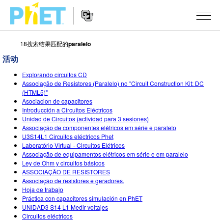
18搜索结果匹配的
paralelo
搜
索
活动
PhET
Website
仿真程序
网
Explorando circuitos CD
Navigation
Associação de Resistores (Paralelo) no "Circuit Construction Kit: DC
站
(HTML5)"
All Sims
STUDIO
Asociacion de capacitores
Introducción a Circuitos Eléctricos
物理
About Studio
TEACHING
Unidad de Circuitos (actividad para 3 sesiones)
Associação de componentes elétricos em série e paralelo
Customizable Sims
数学
浏览
搜索
U3S14L1 Circuitos eléctricos Phet
Laboratório Virtual - Circuitos Elétricos
Start a Free Trial
化学
分享你的活动
INITIATIVES
Associação de equipamentos elétricos em série e em paralelo
Ley de Ohm y circuitos básicos
Purchase a License
地球科学
Activity Contribution Guidelines
ASSOCIAÇÃO DE RESISTORES
Inclusive Design
登录/注册
Associação de resistores e geradores.
生物
Virtual Workshops
Hoja de trabajo
PhET Global
Práctica con capacitores simulación en PhET
登录/注册
Professional Learning with PhET
UNIDAD3 S14 L1 Medir voltajes
翻译仿真程序
Data Fluency
Circuitos eléctricos