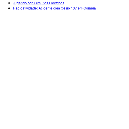
Jugando con Circuitos Eléctricos
Teaching with PhET
DEIB in STEM Ed
Customizable Sims
Radioatividade: Acidente com Césio 137 em Goiânia
SceneryStack OSE
Impact Report