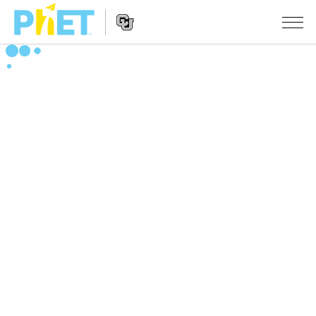
搜
索
PhET
Website
仿真程序
网
Navigation
站
All Sims
STUDIO
物理
About Studio
TEACHING
Customizable Sims
数学
浏览
搜索
Start a Free Trial
化学
分享你的活动
INITIATIVES
Purchase a License
地球科学
Activity Contribution Guidelines
Inclusive Design
登录/注册
生物
Virtual Workshops
PhET Global
登录/注册
Professional Learning with PhET
翻译仿真程序
Data Fluency