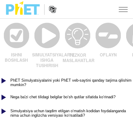
PhET
veb-
saytini
Veb-
qidirish
SIMULYATSIYALAR
sayt
Navigatsiyasi
OFLAYN
ISHNI
SIMULYATSIYALARNI
TEZKOR
Barcha Simulyatsiyalar
STUDIO
BOSHLASH
ISHGA
MASLAHATLAR
TUSHIRISH
Fizika
About Studio
O‘QITISH
Matematika
Customizable Sims
Mashqlarni ko‘rish
TADQIQOT
PhET Simulyatsiyalarini yoki PhET veb-saytini qanday tarjima qilishim
mumkin?
Kimyo
Start a Free Trial
Mashqlarni Ulashish
TASHABBUSLAR
Nega ba'zi chet tilidagi belgilar bo‘sh qutilar sifatida ko‘rinadi?
Yer Ilmi
Purchase a License
Activity Contribution Guidelines
Inklyuziv Dizayn
KIRISH / RO‘YXATDAN O‘TISH
Biologiya
Simulyatsiya uchun taqdim etilgan o‘rnatish kodidan foydalanganda
Virtual Seminarlar
PhET Global
nima uchun inglizcha versiyasi ko‘rsatiladi?
KIRISH / RO‘YXATDAN O‘TISH
Tarjima Qilingan Simulyatsiyalar
Professional Learning with PhET
Data Fluency