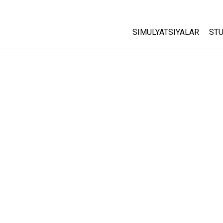
SIMULYATSIYALAR
STU
Barcha Simulyatsiyalar
A
C
Fizika
St
Matematika
P
Kimyo
Yer Ilmi
Biologiya
Tarjima Qilingan Simulya
Customizable Sims