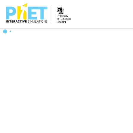
PhET
veb-
saytini
qidirish