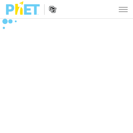
搜
尋
PhET
Website
教學
網
Navigation
站
所有模擬教材
STUDIO
About Studio
活動
物理
Customizable Sims
數學
瀏覽活動
研究
Start a Free Trial
化學
分享您的活動
倡議計劃
Purchase a License
地球科學
Activity Contribution Guidelines
包容性輔助設計
登入 / 註冊
生物
Virtual Workshops
PhET 全球社群
登入 / 註冊
Professional Learning with PhET
翻譯教學主題
Data Fluency