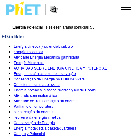
Energia Potencial
ile eşleşen arama sonuçları 55
PhET
Web
Etkinlikler
Sitesinde
Website
Ara
SIMÜLASYONLAR
Energia cinetica y potencial, calculo
Navigation
energia mecanica
Tüm Simülasyonlar
Atividade Energia Mecânica gamificada
STUDIO
Energía Mecánica
ACTIVIDAD SOBRE ENERGIA CINETICA Y POTENCIAL
Fizik
About Studio
ÖĞRETIM
Energia mecânica e sua conservação
Conservação de Energia na Pista de Skate
Matematik
Customizable Sims
Etkinliklere Gözat
ARAŞTIRMA
Qüestionari simulador skate
Energía potencial elástica, fuerzas y ley de Hooke
Kimya
Start a Free Trial
Etkinliklerini Paylaş
GIRIŞIMLER
Atividade sem matemática
Atividade de transformação da energia
Yer Bilimleri
Purchase a License
Activity Contribution Guidelines
Kapsamlı Tasarım
OTURUM AÇ / ÜYE OL
Parliamo di temperatura
conservação da energia -
Biyoloji
Sanal Atölyeler
PhET Küresel
Teorema da energia cinética
Conservação de Energia
OTURUM AÇ / ÜYE OL
Çevrilmiş Simülasyonlar
Professional Learning with PhET
Data Fluency
Energia motak eta aldaketak Jarduera
Campo y Potencial