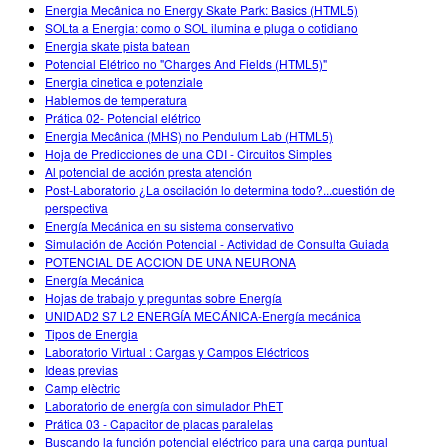
Customizable Sims
Teaching with PhET
Energia Mecânica no Energy Skate Park: Basics (HTML5)
STEM Eğitiminde ÇEKA
SOLta a Energia: como o SOL ilumina e pluga o cotidiano
Energia skate pista batean
SceneryStack OSE
Potencial Elétrico no "Charges And Fields (HTML5)"
Energia cinetica e potenziale
Impact Report
Hablemos de temperatura
Prática 02- Potencial elétrico
Energia Mecânica (MHS) no Pendulum Lab (HTML5)
Hoja de Predicciones de una CDI - Circuitos Simples
Al potencial de acción presta atención
Post-Laboratorio ¿La oscilación lo determina todo?...cuestión de
perspectiva
Energía Mecánica en su sistema conservativo
Simulación de Acción Potencial - Actividad de Consulta Guiada
POTENCIAL DE ACCION DE UNA NEURONA
Energía Mecánica
Hojas de trabajo y preguntas sobre Energía
UNIDAD2 S7 L2 ENERGÍA MECÁNICA-Energía mecánica
Tipos de Energia
Laboratorio Virtual : Cargas y Campos Eléctricos
Ideas previas
Camp elèctric
Laboratorio de energía con simulador PhET
Prática 03 - Capacitor de placas paralelas
Buscando la función potencial eléctrico para una carga puntual