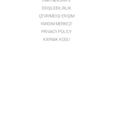
PARTNERSHIPS
ERIŞILEBILIRLIK
ÇEVRIMDIŞI ERIŞIM
YARDIM MERKEZI
PRIVACY POLICY
KAYNAK KODU
LISANSLAMA
ÇEVIRMENLER İÇIN
İLETIŞIM
Mehmet Gündüz, Sümeyra Hallaç Karakapıcı ve Dilek Turan tarafından Türkçe'ye
çevrilmiştir.
GET APPS FOR SCHOOLS