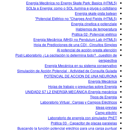
Customizable Sims
Teaching with PhET
Energia Mecânica no Energy Skate Park: Basics (HTML5)
DEIB in STEM Ed
SOLta a Energia: como o SOL ilumina e pluga o cotidiano
Energia skate pista batean
SceneryStack OSE
Potencial Elétrico no "Charges And Fields (HTML5)"
Energia cinetica e potenziale
Impact Report
Hablemos de temperatura
Prática 02- Potencial elétrico
Energia Mecânica (MHS) no Pendulum Lab (HTML5)
Hoja de Predicciones de una CDI - Circuitos Simples
Al potencial de acción presta atención
Post-Laboratorio ¿La oscilación lo determina todo?...cuestión de
perspectiva
Energía Mecánica en su sistema conservativo
Simulación de Acción Potencial - Actividad de Consulta Guiada
POTENCIAL DE ACCION DE UNA NEURONA
Energía Mecánica
Hojas de trabajo y preguntas sobre Energía
UNIDAD2 S7 L2 ENERGÍA MECÁNICA-Energía mecánica
Tipos de Energia
Laboratorio Virtual : Cargas y Campos Eléctricos
Ideas previas
Camp elèctric
Laboratorio de energía con simulador PhET
Prática 03 - Capacitor de placas paralelas
Buscando la función potencial eléctrico para una carga puntual