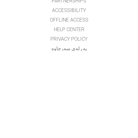
PARTNERSHIPS
ACCESSIBILITY
OFFLINE ACCESS
HELP CENTER
PRIVACY POLICY
په‌ڕله‌ی سه‌رچاوه‌
LICENSING
بۆ وه‌رگێڕه‌کان
په یوه ندی
translated by: F. Vazmani
farzad_wazmani@yahoo.com
GET APPS FOR SCHOOLS