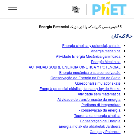
Energia Potencial
55 sبه‌رهه‌می گه‌ڕانه‌که‌ وا لێی نزیکه
Search
the
چالاکیه‌کان
PhET
Websit
Website
شێوه کاریه کان
Energia cinetica y potencial, calculo
Navigatio
energia mecanica
All Sims
Atividade Energia Mecânica gamificada
STUDIO
Energía Mecánica
ACTIVIDAD SOBRE ENERGIA CINETICA Y POTENCIAL
فیزیا
About Studio
TEACHING
Energia mecânica e sua conservação
Conservação de Energia na Pista de Skate
بیرکاری
Customizable Sims
گه ڕان له ناوچالاکیه کان
تۆژینه وه
Qüestionari simulador skate
Energía potencial elástica, fuerzas y ley de Hooke
کیمیا
Start a Free Trial
Contribute an Activity
INITIATIVES
Atividade sem matemática
Atividade de transformação da energia
زانستی زه وی
Purchase a License
Activity Contribution Guidelines
Inclusive Design
چوونه‌ ژووره‌وه‌ / تۆمار کردن
Parliamo di temperatura
conservação da energia -
ژیناسی
Virtual Workshops
PhET Global
Teorema da energia cinética
Conservação de Energia
چوونه‌ ژووره‌وه‌ / تۆمار کردن
شێوه کاریه کانی وه رگێڕاو
Professional Learning with PhET
Data Fluency
Energia motak eta aldaketak Jarduera
Campo y Potencial