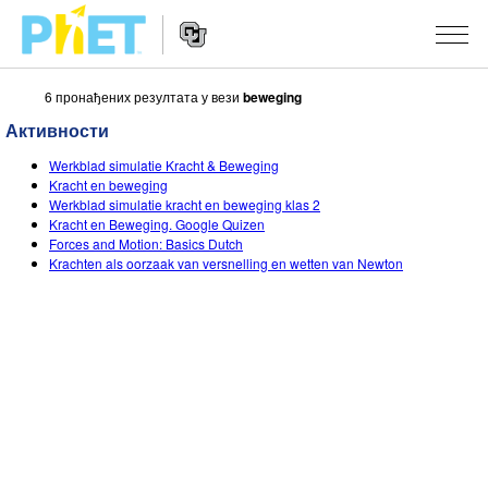
6 пронађених резултата у вези
beweging
Претрага
PhET
Активности
вебсајта
Website
СИМУЛАЦИЈЕ
Werkblad simulatie Kracht & Beweging
Navigation
Kracht en beweging
Све симулације
Werkblad simulatie kracht en beweging klas 2
STUDIO
Kracht en Beweging. Google Quizen
Forces and Motion: Basics Dutch
Физика
About Studio
УЧЕЊЕ
Krachten als oorzaak van versnelling en wetten van Newton
Математика & Статистика
Customizable Sims
Претражи активности
ИСТРАЖИВАЊА
Хемија
Start a Free Trial
Подели своје активности
ИНИЦИЈАТИВЕ
Земља& Свемир
Purchase a License
Activity Contribution Guidelines
Инклузивни дизајн
ПРИЈАВИТЕ СЕ / РЕГИСТРУЈТЕ СЕ
Биологија
Виртуелне радионице
PhET Глобал
ПРИЈАВИТЕ СЕ / РЕГИСТРУЈТЕ СЕ
Преведене симулације
Professional Learning with PhET
Data Fluency