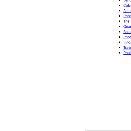
Calc
Atom
Phot
The 
Quan
Batt
Photo
Find
Trav
Phot