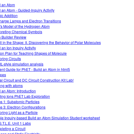
d an Atom
d an Atom - Guided-Inquiry Activity
ic Addition
harge Lamps and Electron Transitions
's Model of the Hydrogen Atom
rpreting Chemical Symbols
 Builder Review
All in the Shape: II. Discovering the Behavior of Polar Molecules
 an Ion Inquiry Activity
on Plan for Teaching Shapes of Molecule
oring Circuits
L-style simulation analysis
ent Guide for PhET - Build an Atom in html5
opes
al Circuit and DC Circuit Construction Kit Lab!
ing with atoms
d an Atom: Introduction
ding Ions PhET Lab Exploration
s 1: Subatomic Particles
s 3: Electron Configurations
oring Light as a Particle
le Inquiry-based Build an Atom Simulation Student worksheet
S.T.L.E. Unit 1 Labs
leting a Circuit
ons and Static Electricity