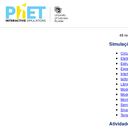
Busca
48 re
no
Simulaç
Portal
PhET
Circ
Efeit
Estr
Expe
Inte
Isót
Lâmp
Mode
Mode
Mont
Semi
Sina
Tens
Atividad