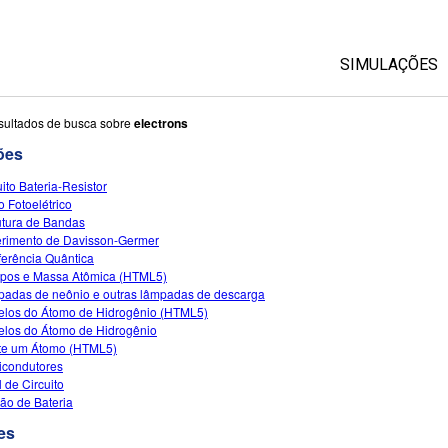
SIMULAÇÕES
Todas as Si
sultados de busca sobre
electrons
ões
Física
uito Bateria-Resistor
Matemática &
o Fotoelétrico
Química
utura de Bandas
rimento de Davisson-Germer
Terra & Espa
rferência Quântica
Biologia
opos e Massa Atômica (HTML5)
adas de neônio e outras lâmpadas de descarga
Traduzir Sim
los do Átomo de Hidrogênio (HTML5)
los do Átomo de Hidrogênio
Customizabl
e um Átomo (HTML5)
condutores
l de Circuito
ão de Bateria
es