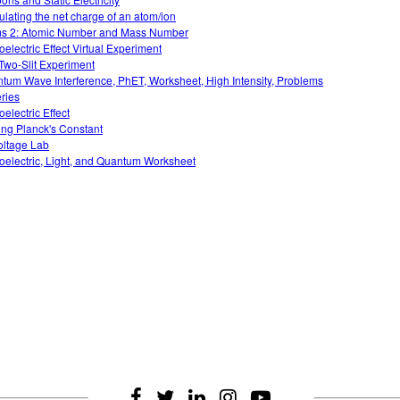
ulating the net charge of an atom/ion
s 2: Atomic Number and Mass Number
oelectric Effect Virtual Experiment
Two-Slit Experiment
tum Wave Interference, PhET, Worksheet, High Intensity, Problems
eries
electric Effect
ing Planck's Constant
oltage Lab
oelectric, Light, and Quantum Worksheet