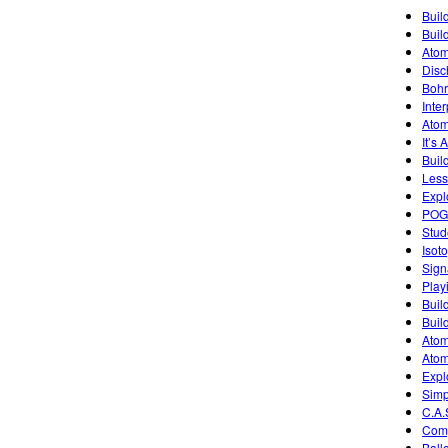
Buil
Buil
Atom
Disc
Bohr
Inte
Atom
It’s 
Build
Less
Expl
POGI
Stud
Isot
Sign
Play
Buil
Buil
Atom
Atom
Expl
Simp
C.A.
Comp
Ballo