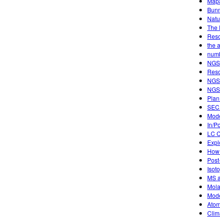
Mapa
Bunn
Natu
The 
Reso
the 
num
NGSS
Reso
NGSS
NGSS
Plan
SECU
Mode
In/P
LC C
Expl
How 
Post
Isot
MS a
Mola
Mode
Atom
Clim