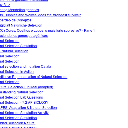
y Blitz
oring Mendelian genetics
rs, Bunnies and Wolves: does the strongest survive?
ardeo de Conejitos
itsblatt Natürliche Selektion
C) Cores, Coelhos e Lobos: o mais forte sobrevive? - Parte 1
ciendo los genes patagónicos
ral Selection
ral Selection Simulation
- Natural Selection
ral Selection
ral Selection
ral selection and mutation Català
ral Selection In Action
titative Representation of Natural Selection
ral Selection
atural Selection Fur-Real (adapted)
rstanding Natural Selection
ral Selection Lab Questions
ral Selection - 7.2 AP BIOLOGY
APES: Adaptation & Natural Selection
ral Selection Simulation Activity
ral Selection Simulation
vidad Selección Natural
 Lab Natural Selection 2