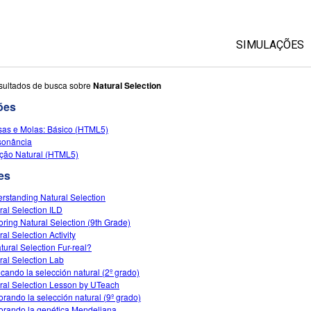
SIMULAÇÕES
Todas as Si
sultados de busca sobre
Natural Selection
ões
Física
as e Molas: Básico (HTML5)
Matemática &
sonância
Química
ção Natural (HTML5)
Terra & Espa
es
Biologia
rstanding Natural Selection
ral Selection ILD
Traduzir Sim
oring Natural Selection (9th Grade)
Customizabl
al Selection Activity
atural Selection Fur-real?
ral Selection Lab
icando la selección natural (2º grado)
ral Selection Lesson by UTeach
orando la selección natural (9º grado)
orando la genética Mendeliana