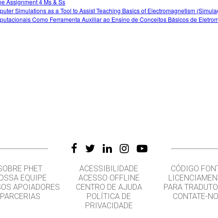
ne Assignment 4 Ms & Ss
uter Simulations as a Tool to Assist Teaching Basics of Electromagnetism (Simul
utacionais Como Ferramenta Auxiliar ao Ensino de Conceitos Básicos de Eletro
SOBRE PHET
ACESSIBILIDADE
CÓDIGO FON
OSSA EQUIPE
ACESSO OFFLINE
LICENCIAME
OS APOIADORES
CENTRO DE AJUDA
PARA TRADUT
PARCERIAS
POLÍTICA DE
CONTATE-N
PRIVACIDADE