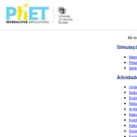
Busca
88 re
no
Simulaç
Portal
PhET
Mass
Res
Sele
Atividad
Unde
Natu
Expl
Natur
Is N
Natu
Expl
Natu
Expl
Expl