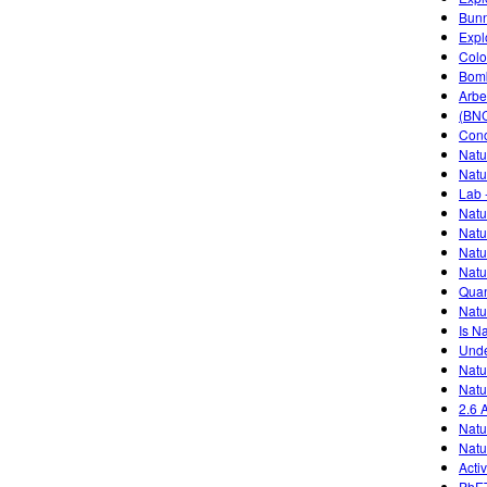
Bunn
Expl
Colo
Bomb
Arbe
(BNC
Cono
Natu
Natu
Lab 
Natu
Natu
Natu
Natu
Quan
Natu
Is N
Unde
Natu
Natu
2.6 
Natu
Natu
Acti
PhET