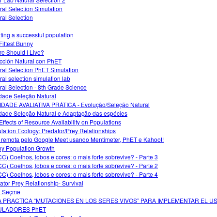
ral Selection Simulation
ral Selection
ting a successful population
Fittest Bunny
e Should I Live?
cción Natural con PhET
ral Selection PhET Simulation
ral selection simulation lab
ral Selection - 8th Grade Science
idade Seleção Natural
IDADE AVALIATIVA PRÁTICA - Evolução/Seleção Natural
idade Seleção Natural e Adaptação das espécies
Effects of Resource Availability on Populations
lation Ecology: Predator/Prey Relationships
 remota pelo Google Meet usando Mentimeter, PhET e Kahoot!
y Population Growth
C) Coelhos, lobos e cores: o mais forte sobrevive? - Parte 3
C) Coelhos, lobos e cores: o mais forte sobrevive? - Parte 2
C) Coelhos, lobos e cores: o mais forte sobrevive? - Parte 4
ator Prey Relationship- Survival
i Seçmə
A PRACTICA “MUTACIONES EN LOS SERES VIVOS” PARA IMPLEMENTAR EL U
ULADORES PhET