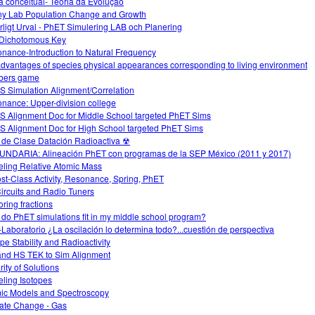
 conceitual- Teoria da Evolução
y Lab Population Change and Growth
rligt Urval - PhET Simulering LAB och Planering
Dichotomous Key
nance-Introduction to Natural Frequency
advantages of species physical appearances corresponding to living environment
bers game
 Simulation Alignment/Correlation
nance: Upper-division college
 Alignment Doc for Middle School targeted PhET Sims
 Alignment Doc for High School targeted PhET Sims
 de Clase Datación Radioactiva ☢
NDARIA: Alineación PhET con programas de la SEP México (2011 y 2017)
ling Relative Atomic Mass
ost-Class Activity, Resonance, Spring, PhET
ircuits and Radio Tuners
oring fractions
do PhET simulations fit in my middle school program?
-Laboratorio ¿La oscilación lo determina todo?...cuestión de perspectiva
ope Stability and Radioactivity
nd HS TEK to Sim Alignment
rity of Solutions
ling Isotopes
ic Models and Spectroscopy
ate Change - Gas