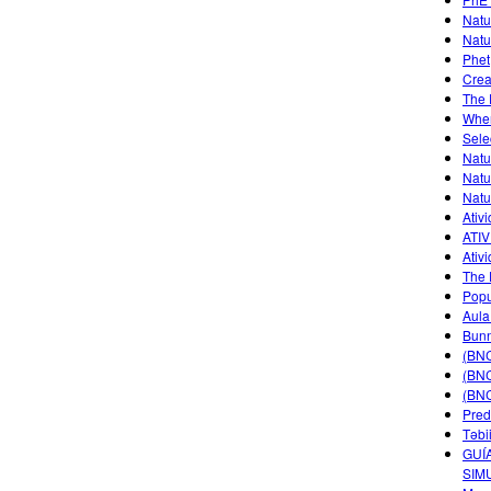
Natu
Natu
Phet
Crea
The 
Wher
Sele
Natu
Natu
Natu
Ativ
ATIV
Ativ
The 
Popu
Aula
Bunn
(BNC
(BNC
(BNC
Pred
Təbi
GUÍ
SIM