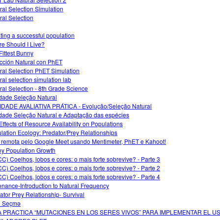
ral Selection Simulation
ral Selection
ting a successful population
e Should I Live?
Fittest Bunny
cción Natural con PhET
ral Selection PhET Simulation
ral selection simulation lab
ral Selection - 8th Grade Science
idade Seleção Natural
IDADE AVALIATIVA PRÁTICA - Evolução/Seleção Natural
idade Seleção Natural e Adaptação das espécies
Effects of Resource Availability on Populations
lation Ecology: Predator/Prey Relationships
 remota pelo Google Meet usando Mentimeter, PhET e Kahoot!
y Population Growth
C) Coelhos, lobos e cores: o mais forte sobrevive? - Parte 3
C) Coelhos, lobos e cores: o mais forte sobrevive? - Parte 2
C) Coelhos, lobos e cores: o mais forte sobrevive? - Parte 4
nance-Introduction to Natural Frequency
ator Prey Relationship- Survival
i Seçmə
A PRACTICA “MUTACIONES EN LOS SERES VIVOS” PARA IMPLEMENTAR EL U