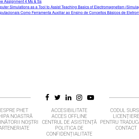
ne Assignment 4 Ms & Ss
uter Simulations as a Tool to Assist Teaching Basics of Electromagnetism (Simul
utacionais Como Ferramenta Auxiliar ao Ensino de Conceitos Básicos de Eletro
DESPRE PHET
ACCESIBILITATE
CODUL SUR
HIPA NOASTRĂ
ACCES OFFLINE
LICENȚIER
INĂTORII NOȘTRI
CENTRUL DE ASISTENȚĂ
PENTRU TRADUC
ARTENERIATE
POLITICA DE
CONTACT
CONFIDENȚIALITATE