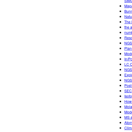
SIM
Mapa
Bunn
Natu
The 
the 
num
Reso
NGSS
Plan
Mode
In/P
LC C
NGSS
Expl
NGSS
Post
SECU
Isot
How 
Mola
Mode
MS a
Atom
Clim