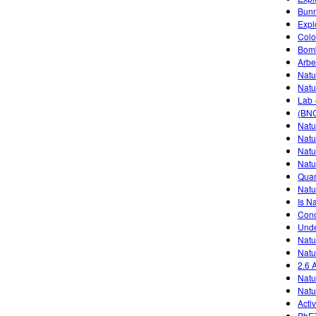
Bunn
Expl
Colo
Bomb
Arbe
Natu
Natu
Lab 
(BNC
Natu
Natu
Natu
Natu
Quan
Natu
Is N
Cono
Unde
Natu
Natu
2.6 
Natu
Natu
Acti
PhET