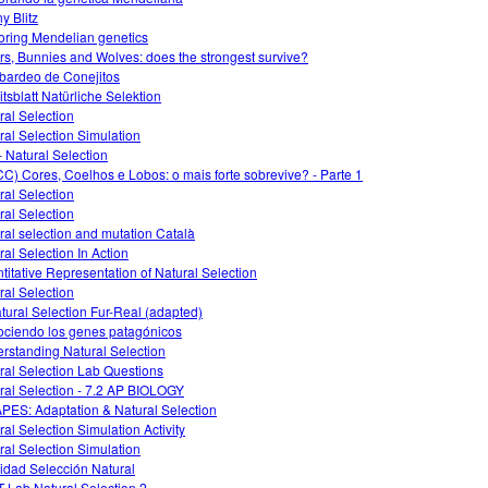
y Blitz
oring Mendelian genetics
rs, Bunnies and Wolves: does the strongest survive?
ardeo de Conejitos
itsblatt Natürliche Selektion
ral Selection
ral Selection Simulation
- Natural Selection
C) Cores, Coelhos e Lobos: o mais forte sobrevive? - Parte 1
ral Selection
ral Selection
ral selection and mutation Català
ral Selection In Action
titative Representation of Natural Selection
ral Selection
atural Selection Fur-Real (adapted)
ciendo los genes patagónicos
rstanding Natural Selection
ral Selection Lab Questions
ral Selection - 7.2 AP BIOLOGY
APES: Adaptation & Natural Selection
ral Selection Simulation Activity
ral Selection Simulation
vidad Selección Natural
 Lab Natural Selection 2