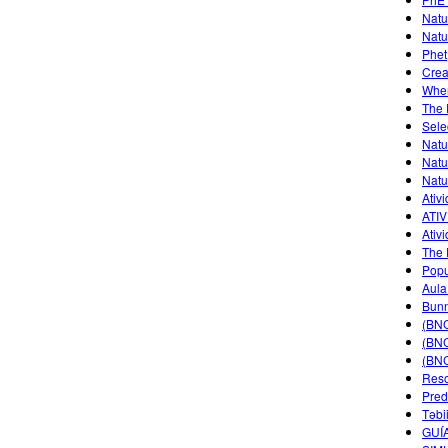
Natu
Natu
Phet
Crea
Wher
The 
Sele
Natu
Natu
Natu
Ativ
ATIV
Ativ
The 
Popu
Aula
Bunn
(BNC
(BNC
(BNC
Reso
Pred
Təbi
GUÍ