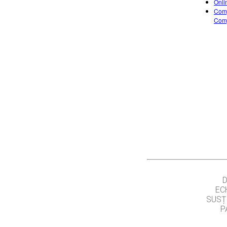
Onli
Comp
Comp
EC
SUSȚ
P