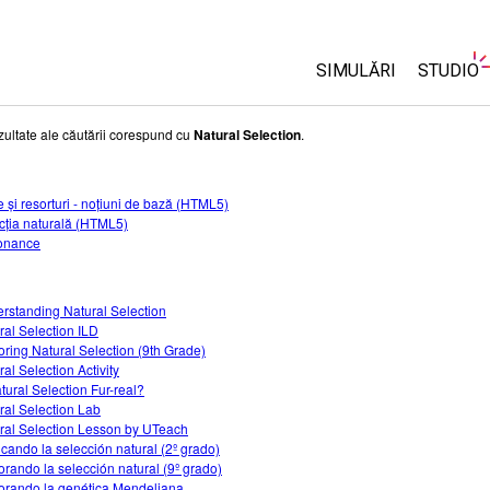
SIMULĂRI
STUDIO
Toate simulările
About 
zultate ale căutării corespund cu
Natural Selection
.
Custom
Fizică
Start a 
 și resorturi - noțiuni de bază (HTML5)
Matematică și Statis
cția naturală (HTML5)
Purcha
Chimie
onance
Științele Pământului 
Biologie
rstanding Natural Selection
ral Selection ILD
Simulări traduse
oring Natural Selection (9th Grade)
Customizable Sims
al Selection Activity
atural Selection Fur-real?
ral Selection Lab
ral Selection Lesson by UTeach
icando la selección natural (2º grado)
orando la selección natural (9º grado)
orando la genética Mendeliana