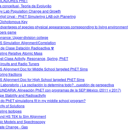
ULADORES PhET
 conceitual- Teoria da Evolução
y Lab Population Change and Growth
rligt Urval - PhET Simulering LAB och Planering
Dichotomous Key
advantages of species physical appearances corresponding to living environment
bers game
nance: Upper-division college
 Simulation Alignment/Correlation
 de Clase Datación Radioactiva ☢
ling Relative Atomic Mass
ost-Class Activity, Resonance, Spring, PhET
ircuits and Radio Tuners
 Alignment Doc for Middle School targeted PhET Sims
oring fractions
 Alignment Doc for High School targeted PhET Sims
-Laboratorio ¿La oscilación lo determina todo?...cuestión de perspectiva
NDARIA: Alineación PhET con programas de la SEP México (2011 y 2017)
ope Stability and Radioactivity
do PhET simulations fit in my middle school program?
rity of Solutions
ling Isotopes
nd HS TEK to Sim Alignment
ic Models and Spectroscopy
ate Change - Gas