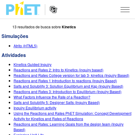
13 resultados de busca sobre
Kinetics
Busca
no
Simulações
Portal
Navegação
PhET
SIMULAÇÕES
Atrito (HTML5)
no
Portal
Atividades
Todas as Sims
STUDIO
Kinetics Guided Inquiry
Física
About Studio
ENSINO
Reactions and Rates 2: Intro to Kinetics (inquiry based)
Reactions and Rates College version for tab 3- kinetics (Inquiry Based)
Matemática & Estatística
Customizable Sims
Atividades
PESQUISA
Reactions and Rates 1 Introduction to reactions (Inquiry Based)
Salts and Solubility 3: Solution Equilibrium and Ksp (Inquiry Based)
Química
Inicie seu Teste Grátis
Envie sua Atividade
Reactions and Rates 3: Introduction to Equilibrium (Inquiry Based)
INICIATIVAS
What Factors Influence the Rate of a Reaction?
Terra & Espaço
Adquira uma Licença
Salts and Solubility 5: Designer Salts (Inquiry Based)
Orientações para Contribuição de Atividade
Design Inclusivo
ENTRE/REGISTRE-SE
Inquiry Equilibrium activity
Biologia
Using the Reactions and Rates PhET Simulation: Concept Development
Oficinas Virtuais
PhET Global
Activity for Kinetics and Rates of Reactions
ENTRE/REGISTRE-SE
Reactions and Rates: Learning Goals from the design team (Inquiry
Traduzir Sims
Professional Learning with PhET
Fluência em Dados
Based)
Exploring Half-Life