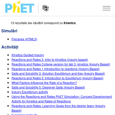
13 rezultate ale căutării corespund cu
Kinetics
.
Căutați
pe
Simulări
site-
Navigarea
ul
SIMULĂRI
Frecarea (HTML5)
principală
PhET
a
Activități
Toate simulările
STUDIO
website-
ului
Kinetics Guided Inquiry
Fizică
About Studio
DESPRE PREDARE
Reactions and Rates 2: Intro to Kinetics (inquiry based)
Reactions and Rates College version for tab 3- kinetics (Inquiry Based)
Matematică și Statistică
Customizable Sims
Activități
CERCETARE
Reactions and Rates 1 Introduction to reactions (Inquiry Based)
Salts and Solubility 3: Solution Equilibrium and Ksp (Inquiry Based)
Chimie
Start a Free Trial
Contribuiți cu o activitate
Reactions and Rates 3: Introduction to Equilibrium (Inquiry Based)
INIȚIATIVE
What Factors Influence the Rate of a Reaction?
Științele Pământului și ale Spațiului
Purchase a License
Salts and Solubility 5: Designer Salts (Inquiry Based)
Ghid privind contribuția la activități
Design incluziv
AUTENTIFICARE / ÎNREGISTRARE
Inquiry Equilibrium activity
Biologie
Using the Reactions and Rates PhET Simulation: Concept Development
Workshopuri virtuale
PhET Global
Activity for Kinetics and Rates of Reactions
AUTENTIFICARE / ÎNREGISTRARE
Reactions and Rates: Learning Goals from the design team (Inquiry
Simulări traduse
Professional Learning with PhET
Data Fluency
Based)
Exploring Half-Life