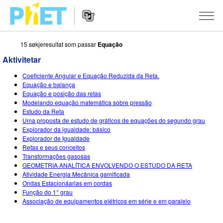
15 søkjeresultat som passar
Equação
Search
the
Aktivitetar
PhET
Website
Website
SIMULERINGAR
Coeficiente Angular e Equação Reduzida da Reta.
Navigation
Equação e balança
All Sims
Equação e posição das retas
STUDIO
Modelando equação matemática sobre pressão
Estudo da Reta
Fysikk
About Studio
TEACHING
Uma proposta de estudo de gráficos de equações do segundo grau
Explorador da igualdade: básico
Matematikk
Customizable Sims
Bla i aktivitetar
FORSKING
Explorador de Igualdade
Retas e seus conceitos
Kjemi
Start a Free Trial
Contribute an Activity
INITIATIVES
Transformações gasosas
GEOMETRIA ANALÍTICA ENVOLVENDO O ESTUDO DA RETA
Geofag
Purchase a License
Activity Contribution Guidelines
Inclusive Design
LOGG INN / REGISTER
Atividade Energia Mecânica gamificada
Ondas Estacionáarias em cordas
Biologi
Virtual Workshops
PhET Global
Função do 1° grau
Associação de equipamentos elétricos em série e em paralelo
LOGG INN / REGISTER
Omsette simuleringar
Professional Learning with PhET
Data Fluency